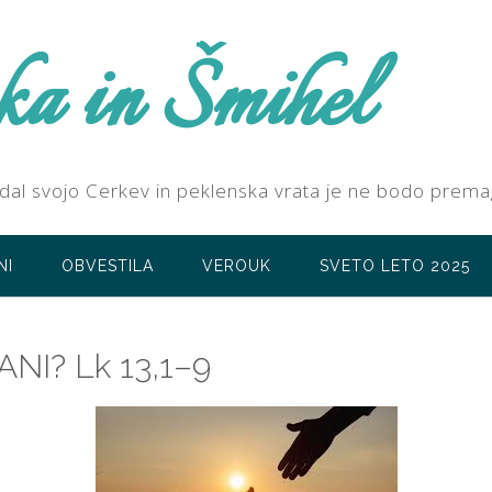
ka in Šmihel
ezidal svojo Cerkev in peklenska vrata je ne bodo prema
NI
OBVESTILA
VEROUK
SVETO LETO 2025
I? Lk 13,1–9