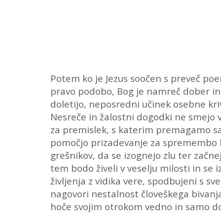
Potem ko je Jezus soočen s preveč poen
pravo podobo, Bog je namreč dober in t
doletijo, neposredni učinek osebne kr
Nesreče in žalostni dogodki ne smejo v
za premislek, s katerim premagamo sa
pomočjo prizadevanje za spremembo las
grešnikov, da se izognejo zlu ter začne
tem bodo živeli v veselju milosti in s
življenja z vidika vere, spodbujeni s s
nagovori nestalnost človeškega bivanj
hoče svojim otrokom vedno in samo dobr