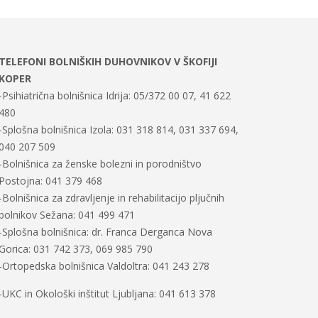
TELEFONI BOLNIŠKIH DUHOVNIKOV V ŠKOFIJI
KOPER
-Psihiatrična bolnišnica Idrija: 05/372 00 07, 41 622
480
-Splošna bolnišnica Izola: 031 318 814, 031 337 694,
040 207 509
-Bolnišnica za ženske bolezni in porodništvo
Postojna: 041 379 468
-Bolnišnica za zdravljenje in rehabilitacijo pljučnih
bolnikov Sežana: 041 499 471
-Splošna bolnišnica: dr. Franca Derganca Nova
Gorica: 031 742 373, 069 985 790
-Ortopedska bolnišnica Valdoltra: 041 243 278
-UKC in Okološki inštitut Ljubljana: 041 613 378