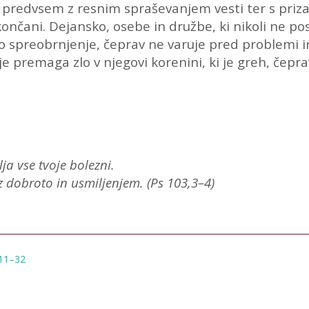
 predvsem z resnim spraševanjem vesti ter s priza
končani. Dejansko, osebe in družbe, ki nikoli ne p
preobrnjenje, čeprav ne varuje pred problemi in
je premaga zlo v njegovi korenini, ki je greh, čepr
a vse tvoje bolezni.
 z dobroto in usmiljenjem. (Ps 103,3–4)
.11–32