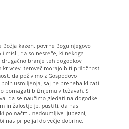
ga Božja kazen, povrne Bogu njegovo
i misli, da so nesreče, ki nekoga
na drugačno branje teh dogodkov.
 krivcev, temveč morajo biti priložnost
nost, da poživimo z Gospodovo
oln usmiljenja, saj ne preneha klicati
tno pomagati bližnjemu v težavah. S
teva, da se naučimo gledati na dogodke
in žalostjo je, pustiti, da nas
i po načrtu nedoumljive ljubezni,
i nas pripeljal do večje dobrine.