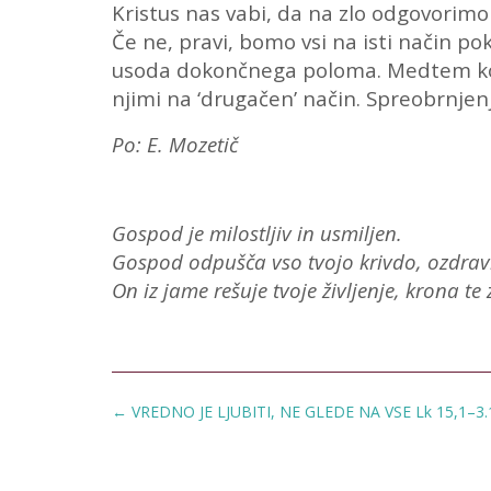
Kristus nas vabi, da na zlo odgovorimo
Če ne, pravi, bomo vsi na isti način po
usoda dokončnega poloma. Medtem ko s
njimi na ‘drugačen’ način. Spreobrnjen
Po: E. Mozetič
Gospod je milostljiv in usmiljen.
Gospod odpušča vso tvojo krivdo, ozdravlj
On iz jame rešuje tvoje življenje, krona te
Post
←
VREDNO JE LJUBITI, NE GLEDE NA VSE Lk 15,1–3
navigation