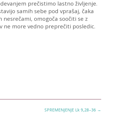
devanjem prečistimo lastno življenje.
ostavijo samih sebe pod vprašaj, čaka
 nesrečami, omogoča soočiti se z
av ne more vedno preprečiti posledic.
SPREMENJENJE Lk 9,28–36
→