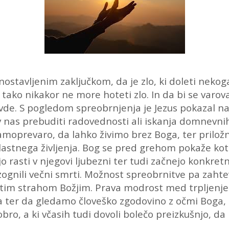
ostavljenim zaključkom, da je zlo, ki doleti neko
ako nikakor ne more hoteti zlo. In da bi se varoval
ivde. S pogledom spreobrnjenja je Jezus pokazal 
 nas prebuditi radovednosti ali iskanja domnevnih
moprevaro, da lahko živimo brez Boga, ter prilož
tnega življenja. Bog se pred grehom pokaže kot p
jo rasti v njegovi ljubezni ter tudi začnejo konkre
e izognili večni smrti. Možnost spreobrnitve pa zah
vetim strahom Božjim. Prava modrost med trpljenjem 
a ter da gledamo človeško zgodovino z očmi Boga, k
o, a ki včasih tudi dovoli bolečo preizkušnjo, da b