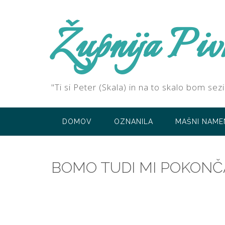
Skip
to
Župnija Piv
content
"Ti si Peter (Skala) in na to skalo bom s
DOMOV
OZNANILA
MAŠNI NAME
BOMO TUDI MI POKONČAN